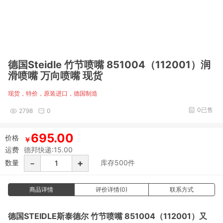
德国Steidle 竹节喷嘴 851004（112001）润
滑喷嘴 万向喷嘴 现货
现货，特价，原装进口，德国制造
0已售
2798
0
695.00
价格
￥
运费
德邦快递:15.00
-
+
数量
库存
500
件
商品详情
评价详情(0)
联系方式
德国STEIDLE斯泰德尔 竹节喷嘴 851004（112001）又