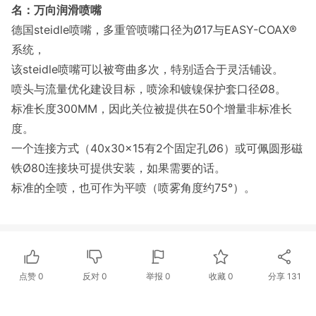
名：万向润滑喷嘴
德国steidle喷嘴，多重管喷嘴口径为Ø17与EASY-COAX®
系统，
该steidle喷嘴可以被弯曲多次，特别适合于灵活铺设。
喷头与流量优化建设目标，喷涂和镀镍保护套口径Ø8。
标准长度300MM，因此关位被提供在50个增量非标准长
度。
一个连接方式（40
x30x15有2个固定孔Ø6）或可佩圆形磁
铁Ø80连接块可提供安装，如果需要的话。
标准的全喷，也可作为平喷（喷雾角度约75°）。
点赞
0
反对
0
举报 0
收藏 0
分享
131